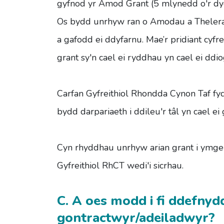
gyfnod yr Amod Grant (5 mlynedd o'r dyd
Os bydd unrhyw ran o Amodau a Thelerau'r
a gafodd ei ddyfarnu. Mae’r pridiant cyfr
grant sy'n cael ei ryddhau yn cael ei ddio
Carfan Gyfreithiol Rhondda Cynon Taf fyd
bydd darpariaeth i ddileu'r tâl yn cael ei
Cyn rhyddhau unrhyw arian grant i ymgei
Gyfreithiol RhCT wedi'i sicrhau.
C. A oes modd i fi ddefnyd
gontractwyr/adeiladwyr?