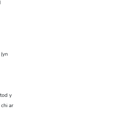
d
 (yn
tod y
chi ar