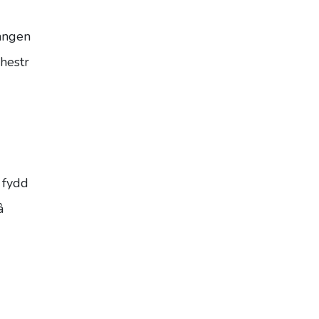
 angen
rhestr
 fydd
â