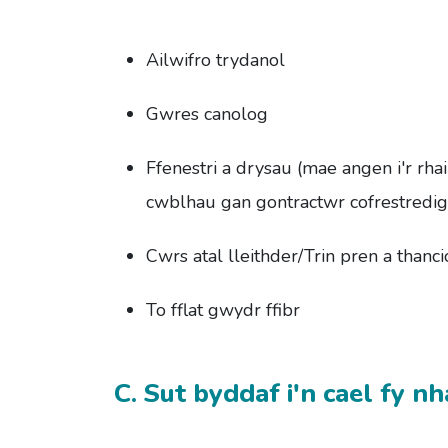
Ailwifro trydanol
Gwres canolog
Ffenestri a drysau (mae angen i'r rha
cwblhau gan gontractwr cofrestred
Cwrs atal lleithder/Trin pren a thanci
To fflat gwydr ffibr
C. Sut byddaf i'n cael fy n