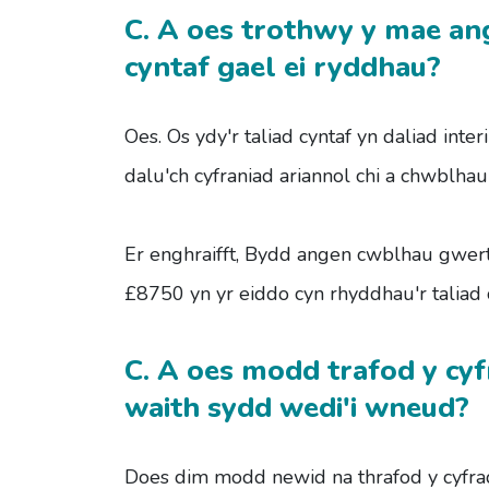
C. A oes trothwy y mae ang
cyntaf gael ei ryddhau?
Oes. Os ydy'r taliad cyntaf yn daliad int
dalu'ch cyfraniad ariannol chi a chwblha
Er enghraifft, Bydd angen cwblhau gwer
£8750 yn yr eiddo cyn rhyddhau'r taliad 
C. A oes modd trafod y cyf
waith sydd wedi'i wneud?
Does dim modd newid na thrafod y cyfrad