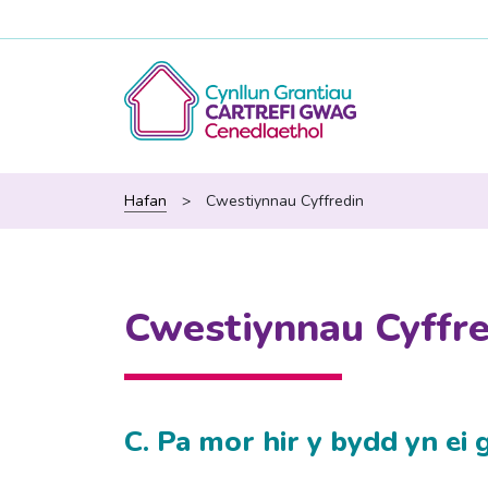
Skip to main content
Hafan
>
Cwestiynnau Cyffredin
Cwestiynnau Cyffre
C. Pa mor hir y bydd yn e