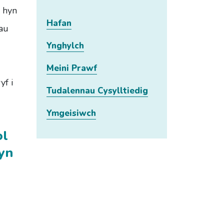
i hyn
Hafan
dau
Ynghylch
Meini Prawf
yf i
Tudalennau Cysylltiedig
Ymgeisiwch
ol
 yn