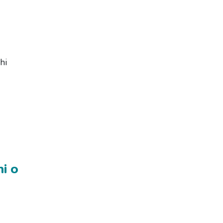
hi
i o