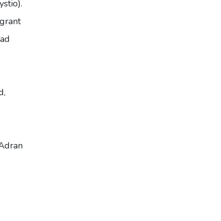
stio).
 grant
iad
d,
 Adran