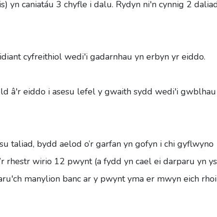
) yn caniatáu 3 chyfle i dalu. Rydyn ni'n cynnig 2 dalia
iant cyfreithiol wedi'i gadarnhau yn erbyn yr eiddo.
 â'r eiddo i asesu lefel y gwaith sydd wedi'i gwblhau
su taliad, bydd aelod o’r garfan yn gofyn i chi gyflwyno
 rhestr wirio 12 pwynt (a fydd yn cael ei darparu yn ys
ru'ch manylion banc ar y pwynt yma er mwyn eich rhoi 