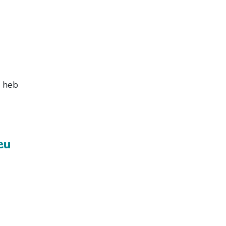
d heb
eu