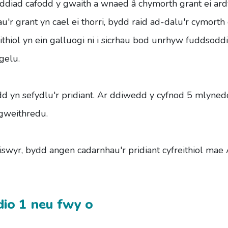
diad cafodd y gwaith a wnaed â chymorth grant ei ardy
 grant yn cael ei thorri, bydd raid ad-dalu'r cymorth
eithiol yn ein galluogi ni i sicrhau bod unrhyw fuddsodd
gelu.
d yn sefydlu'r pridiant. Ar ddiwedd y cyfnod 5 mlyned
 gweithredu.
swyr, bydd angen cadarnhau'r pridiant cyfreithiol mae
dio 1 neu fwy o