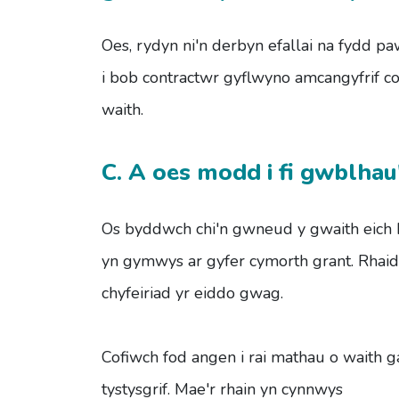
Oes, rydyn ni'n derbyn efallai na fydd 
i bob contractwr gyflwyno amcangyfrif cos
waith.
C. A oes modd i fi gwblhau'
Os byddwch chi'n gwneud y gwaith eich 
yn gymwys ar gyfer cymorth grant. Rhaid
chyfeiriad yr eiddo gwag.
Cofiwch fod angen i rai mathau o waith
tystysgrif. Mae'r rhain yn cynnwys