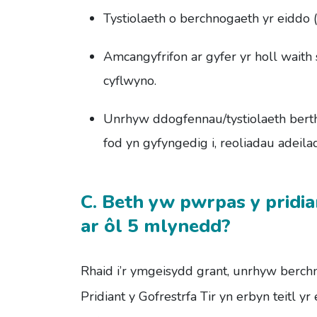
Tystiolaeth o berchnogaeth yr eiddo (
Amcangyfrifon ar gyfer yr holl waith
cyflwyno.
Unrhyw ddogfennau/tystiolaeth bert
fod yn gyfyngedig i, reoliadau adeilad
C. Beth yw pwrpas y pridian
ar ôl 5 mlynedd?
Rhaid i’r ymgeisydd grant, unrhyw berchn
Pridiant y Gofrestrfa Tir yn erbyn teitl 