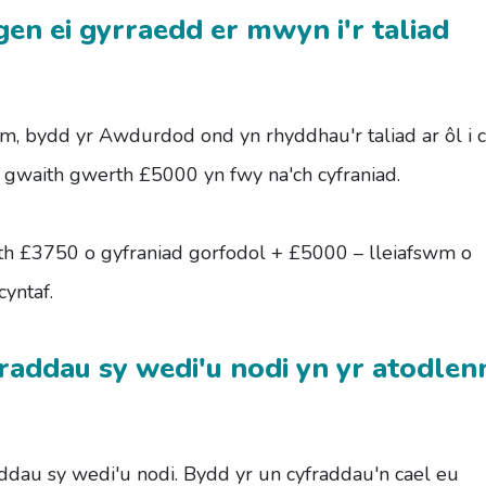
en ei gyrraedd er mwyn i'r taliad
erim, bydd yr Awdurdod ond yn rhyddhau'r taliad ar ôl i c
u gwaith gwerth £5000 yn fwy na'ch cyfraniad.
th £3750 o gyfraniad gorfodol + £5000 – lleiafswm o
cyntaf.
raddau sy wedi'u nodi yn yr atodlenn
dau sy wedi'u nodi. Bydd yr un cyfraddau'n cael eu