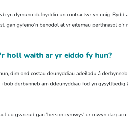
pawb yn dymuno defnyddio un contractwr yn unig. Bydd
t, gan gyfeirio'n benodol at yr eitemau perthnasol o'r 
r holl waith ar yr eiddo fy hun?
hun, dim ond costau deunyddiau adeiladu â derbynneb
 i bob derbynneb am ddeunyddiau fod yn gysylltiedig 
 gael eu gwneud gan 'berson cymwys' er mwyn darparu