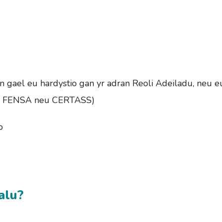
in gael eu hardystio gan yr adran Reoli Adeiladu, neu e
ig FENSA neu CERTASS)
o
halu?