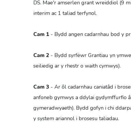
DS. Mae'r amserlen grant wreiddiol (9 mis
interim ac 1 taliad terfynol.
Cam 1
- Bydd angen cadarnhau bod y prid
Cam 2
- Bydd syrfëwr Grantiau yn ymweld
seiliedig ar y rhestr o waith cymwys).
Cam 3
- Ar ôl cadarnhau caniatâd i brose
anfoneb gymwys a ddylai gydymffurfio â’r
gymeradwyaeth). Bydd gofyn i chi ddarpa
y system ariannol i brosesu taliadau.