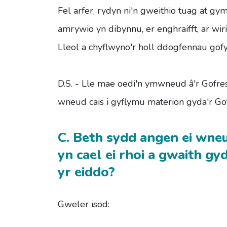
Fel arfer, rydyn ni'n gweithio tuag at g
amrywio yn dibynnu, er enghraifft, ar wi
Lleol a chyflwyno'r holl ddogfennau gof
D.S. - Lle mae oedi'n ymwneud â'r Gofres
wneud cais i gyflymu materion gyda'r Gof
C. Beth sydd angen ei wne
yn cael ei rhoi a gwaith g
yr eiddo?
Gweler isod: