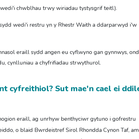
wedi'i chwblhau trwy wiriadau tystysgrif teitl).
 sydd wedi'i restru yn y Rhestr Waith a ddarparwyd i'w
hnasol eraill sydd angen eu cyflwyno gan gynnwys, on
u, cynlluniau a chyfrifiadau strwythurol.
t cyfreithiol? Sut mae'n cael ei ddil
ogion eraill, ag unrhyw benthyciwr gytuno i gofrestru
yr eiddo, o blaid Bwrdeistref Sirol Rhondda Cynon Taf, am