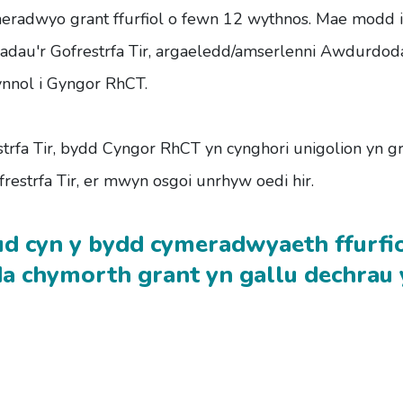
ymeradwyo grant ffurfiol o fewn 12 wythnos. Mae modd 
riadau'r Gofrestrfa Tir, argaeledd/amserlenni Awdurdo
ynnol i Gyngor RhCT.
trfa Tir, bydd Cyngor RhCT yn cynghori unigolion yn gr
restrfa Tir, er mwyn osgoi unrhyw oedi hir.
ud cyn y bydd cymeradwyaeth ffurfi
yda chymorth grant yn gallu dechrau